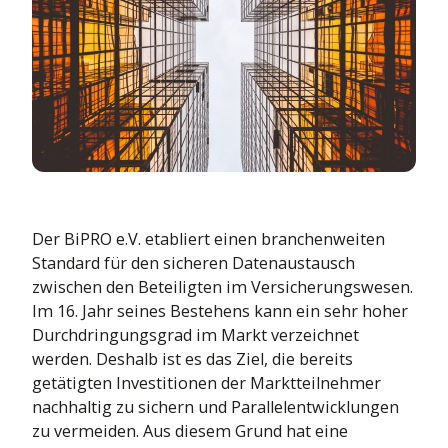
Leben
sierung bis
Mehr Infos
Kraftfahrt
tdecke die Themenwelt
Kranken
Leben
Kranken
Der BiPRO e.V. etabliert einen branchenweiten
Standard für den sicheren Datenaustausch
zwischen den Beteiligten im Versicherungswesen.
Im 16. Jahr seines Bestehens kann ein sehr hoher
Durchdringungsgrad im Markt verzeichnet
werden. Deshalb ist es das Ziel, die bereits
getätigten Investitionen der Marktteilnehmer
nachhaltig zu sichern und Parallelentwicklungen
zu vermeiden. Aus diesem Grund hat eine