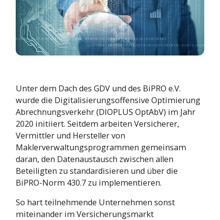
Leben
sierung bis
Mehr Infos
Kraftfahrt
tdecke die Themenwelt
Kranken
Leben
Kranken
Unter dem Dach des GDV und des BiPRO e.V.
wurde die Digitalisierungsoffensive Optimierung
Abrechnungsverkehr (DIOPLUS OptAbV) im Jahr
2020 initiiert. Seitdem arbeiten Versicherer,
Vermittler und Hersteller von
Maklerverwaltungsprogrammen gemeinsam
daran, den Datenaustausch zwischen allen
Beteiligten zu standardisieren und über die
BiPRO-Norm 430.7 zu implementieren.
So hart teilnehmende Unternehmen sonst
miteinander im Versicherungsmarkt