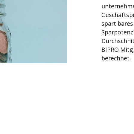
unternehme
Geschäftspr
spart bares 
Sparpotenzi
Durchschnit
BIPRO Mitg
berechnet.
Berechne 
Logik die 
Jetzt rechne