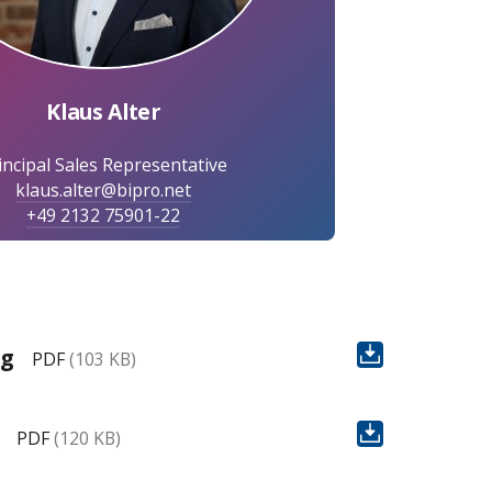
Klaus Alter
incipal Sales Representative
klaus.alter@bipro.net
+49 2132 75901-22
ng
PDF
(103 KB)
PDF
(120 KB)