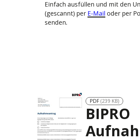
Einfach ausfüllen und mit den U
(gescannt) per
E-Mail
oder per Po
senden.
PDF
(239 KB)
BIPRO
Aufna