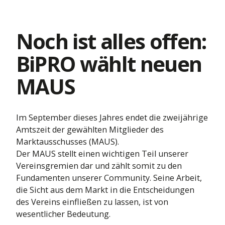
Leben
sierung bis
Mehr Infos
Kraftfahrt
tdecke die Themenwelt
Kranken
Noch ist alles offen:
Leben
BiPRO wählt neuen
Kranken
MAUS
Im September dieses Jahres endet die zweijährige
Amtszeit der gewählten Mitglieder des
Marktausschusses (MAUS).
Der MAUS stellt einen wichtigen Teil unserer
Vereinsgremien dar und zählt somit zu den
Fundamenten unserer Community. Seine Arbeit,
die Sicht aus dem Markt in die Entscheidungen
des Vereins einfließen zu lassen, ist von
wesentlicher Bedeutung.