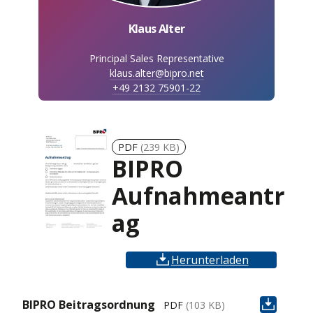
Klaus Alter
Principal Sales Representative
klaus.alter@bipro.net
+49 2132 75901-22
PDF
(239 KB)
BIPRO
Aufnahmeantr
ag
Herunterladen
BIPRO Beitragsordnung
PDF
(103 KB)