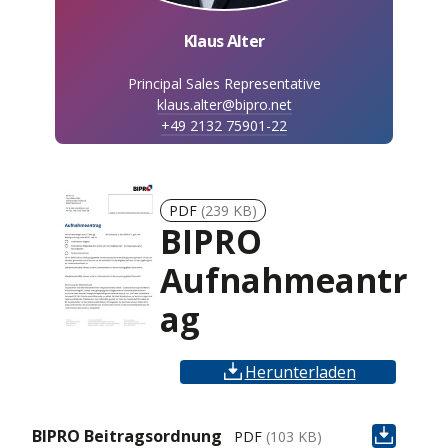
Klaus Alter
Principal Sales Representative
klaus.alter@bipro.net
+49 2132 75901-22
PDF
(239 KB)
BIPRO
Aufnahmeantr
ag
Herunterladen
BIPRO Beitragsordnung
PDF
(103 KB)