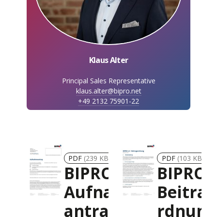
Klaus Alter
Principal Sales Representative
klaus.alter@bipro.net
+49 2132 75901-22
PDF
(239 KB)
PDF
(103 KB)
BIPRO
BIPRO
Aufnahme
Beitra
antrag
rdnung