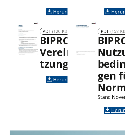
Herunterladen
Herunterl
PDF
(120 KB)
PDF
(158 KB)
BIPRO
BIPRO
Vereinssa
Nutzun
tzung
beding
gen für
Herunterladen
Norme
Stand Novembe
Herunterl