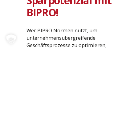
Sparpotenzial mit
BIPRO!
Wer BIPRO Normen nutzt, um
unternehmensübergreifende
Geschäftsprozesse zu optimieren,
spart bares Geld. Das individuelle
Sparpotenzial wird auf Basis realer
Durchschnittswerte von drei
führenden BIPRO
Mitgliedsunternehmen berechnet.
Berechne mit einer bewährten
Logik die Kostenersparnis.
Jetzt rechnen!