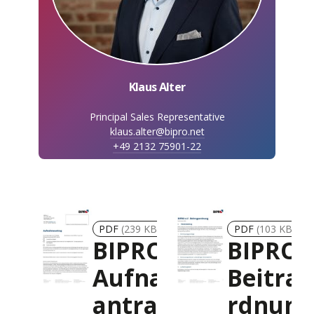
Klaus Alter
Principal Sales Representative
klaus.alter@bipro.net
+49 2132 75901-22
PDF
(239 KB)
PDF
(103 KB)
BIPRO
BIPRO
Aufnahme
Beitra
antrag
rdnung