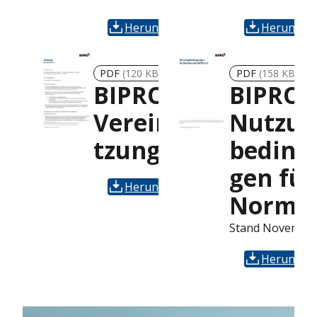
Herunterladen
Herunterl
PDF
(120 KB)
PDF
(158 KB)
BIPRO
BIPRO
Vereinssa
Nutzun
tzung
beding
gen für
Herunterladen
Norme
Stand Novembe
Herunterl