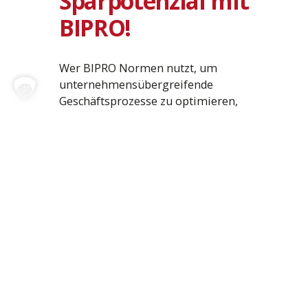
Sparpotenzial mit
BIPRO!
Wer BIPRO Normen nutzt, um
unternehmensübergreifende
Geschäftsprozesse zu optimieren,
spart bares Geld. Das individuelle
Sparpotenzial wird auf Basis realer
Durchschnittswerte von drei
führenden BIPRO
Mitgliedsunternehmen berechnet.
Berechne mit einer bewährten
Logik die Kostenersparnis.
Jetzt rechnen!