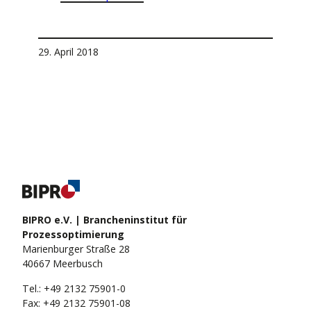
Leben
sierung bis
Mehr Infos
Kraftfahrt
tdecke die Themenwelt
Kranken
Leben
29. April 2018
Kranken
BIPRO e.V. | Brancheninstitut für
Prozessoptimierung
Marienburger Straße 28
40667 Meerbusch
Tel.: +49 2132 75901-0
Fax: +49 2132 75901-08