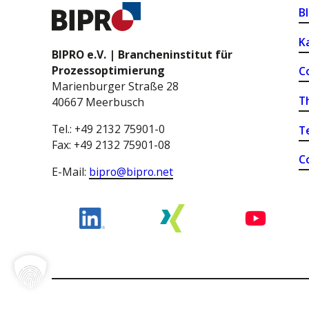
B
K
BIPRO e.V. | Brancheninstitut für
Prozessoptimierung
C
Marienburger Straße 28
T
40667 Meerbusch
Tel.: +49 2132 75901-0
T
Fax: +49 2132 75901-08
C
E-Mail:
bipro@bipro.net
Kontakt
Impressum
Datenschutz