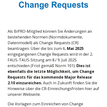
Leben
sierung bis
Mehr Infos
Kraftfahrt
tdecke die Themenwelt
Kranken
Leben
Kranken
Als BiPRO-Mitglied können Sie Änderungen an
bestehenden Normen (Normdokumente,
Datenmodell) als Change Requests (CR)
beantragen. Über die bis zum 6
. Mai 2025
eingegangenen Change Requests wird in der 2.
FAUS-TAUS-Sitzung am 8./ 9. Juli 2025
entschieden (Frist gemäß Norm 101).
Dies ist
ebenfalls die letzte Möglichkeit, um Change
Requests für das kommende Major Release
2.10 einzureichen.
Auch in Zukunft finden Sie die
Hinweise über die CR-Einreichungsfristen hier auf
unserer Webseite.
Die Vorlagen zum Einreichen von Change