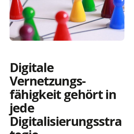
Leben
sierung bis
Mehr Infos
Kraftfahrt
tdecke die Themenwelt
Kranken
Leben
Kranken
Digitale
Vernetzungs-
fähigkeit gehört in
jede
Digitalisierungsstra