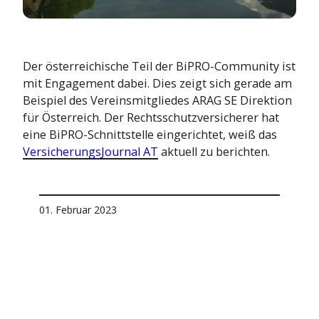
Leben
sierung bis
Mehr Infos
Kraftfahrt
tdecke die Themenwelt
Kranken
Leben
Der österreichische Teil der BiPRO-Community ist
Kranken
mit Engagement dabei. Dies zeigt sich gerade am
Beispiel des Vereinsmitgliedes ARAG SE Direktion
für Österreich. Der Rechtsschutzversicherer hat
eine BiPRO-Schnittstelle eingerichtet, weiß das
VersicherungsJournal AT
aktuell zu berichten.
01. Februar 2023