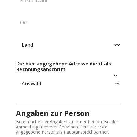
o
u
s
m
t
m
O
l
e
r
e
r
t
i
*
*
t
L
z
a
a
n
h
d
l
Die hier angegebene Adresse dient als
*
*
Rechnungsanschrift
Angaben zur Person
Bitte mache hier Angaben zu deiner Person. Bei der
Anmeldung mehrerer Personen dient die erste
angegebene Person als Hauptansprechpartner.