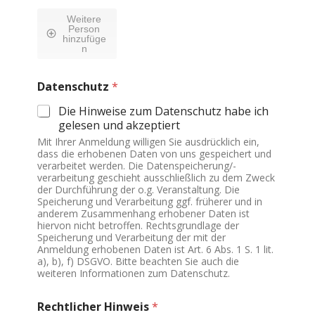
i
n
l
g
Weitere
*
Person
/
hinzufüge
B
n
e
r
e
Datenschutz
*
i
Die Hinweise zum Datenschutz habe ich
c
h
gelesen und akzeptiert
Mit Ihrer Anmeldung willigen Sie ausdrücklich ein,
dass die erhobenen Daten von uns gespeichert und
verarbeitet werden. Die Datenspeicherung/-
verarbeitung geschieht ausschließlich zu dem Zweck
der Durchführung der o.g. Veranstaltung. Die
Speicherung und Verarbeitung ggf. früherer und in
anderem Zusammenhang erhobener Daten ist
hiervon nicht betroffen. Rechtsgrundlage der
Speicherung und Verarbeitung der mit der
Anmeldung erhobenen Daten ist Art. 6 Abs. 1 S. 1 lit.
a), b), f) DSGVO. Bitte beachten Sie auch die
weiteren Informationen zum Datenschutz.
Rechtlicher Hinweis
*