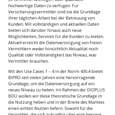
Leben
sierung bis
Mehr Infos
hochwertige Daten zu verfügen. Für
Kraftfahrt
tdecke die Themenwelt
Versicherungsvermittler sind sie die Grundlage
Kranken
ihrer täglichen Arbeit bei der Betreuung von
Leben
Kunden. Mit vollständigen und aktuellen Daten
Kranken
bieten sich darüber hinaus auch neue
Möglichkeiten, Services für die Kunden zu bieten.
Aktuell erreicht die Datenversorgung von freien
Vermittlern weder hinsichtlich Aktualität noch
Qualität oder Vollständigkeit das Niveau, was
Vermittler brauchen.
Mit den Use Cases 1 – 4 in der Norm 430.4 bietet
BIPRO seit vielen Jahren eine hervorragende
Grundlage, um die Datenversorgung auf ein
neues Niveau zu heben. Im Rahmen der DIOPLUS
BDÜ wollen wir diese theoretische Grundlage in
die Nutzung heben und in der Breite des Marktes
einen echten Nutzen liefern. Sowohl für die
Vermittler, die sich zukünftig über eine bessere