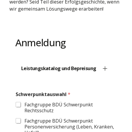
werden? Seid Teil dieser Erfolgsgeschichte, wenn
wir gemeinsam Lösungswege erarbeiten!
Anmeldung
Leistungskatalog und Bepreisung
P
Schwerpunktauswahl
*
o
s
Fachgruppe BDÜ Schwerpunkt
t
Rechtsschutz
l
e
Fachgruppe BDÜ Schwerpunkt
i
Personenversicherung (Leben, Kranken,
t